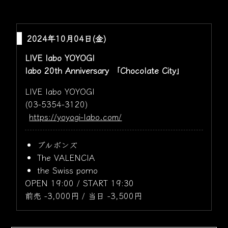
2024年10月04日(金)
LIVE labo YOYOGI
labo 20th Anniversary 「Chocolate City」
LIVE labo YOYOGI
(03-5354-3120)
https://yoyogi-labo.com/
ブルボンズ
The VALENCIA
the Swiss porno
OPEN 19:00 / START 19:30
前売 -3,000円 / 当日 -3,500円