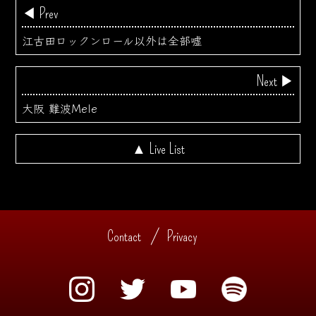
◀ Prev
江古田ロックンロール以外は全部嘘
Next ▶
大阪 難波Mele
▲ Live List
Contact
Privacy