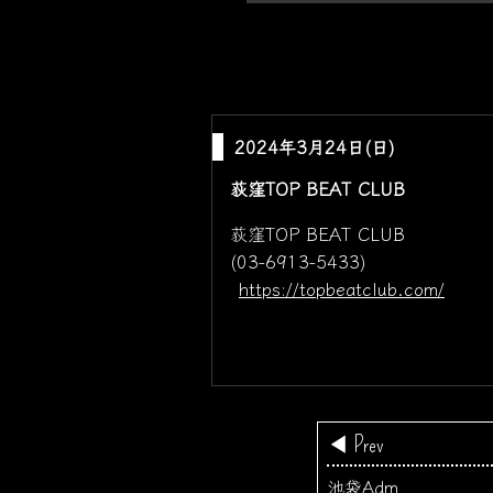
2024年3月24日(日)
荻窪TOP BEAT CLUB
荻窪TOP BEAT CLUB
(03-6913-5433)
https://topbeatclub.com/
◀ Prev
池袋Adm