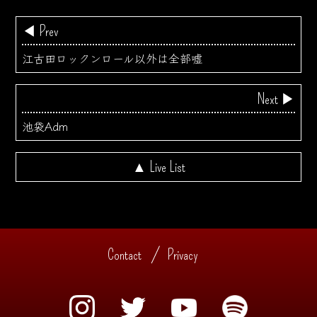
◀ Prev
江古田ロックンロール以外は全部嘘
Next ▶
池袋Adm
▲ Live List
Contact
Privacy